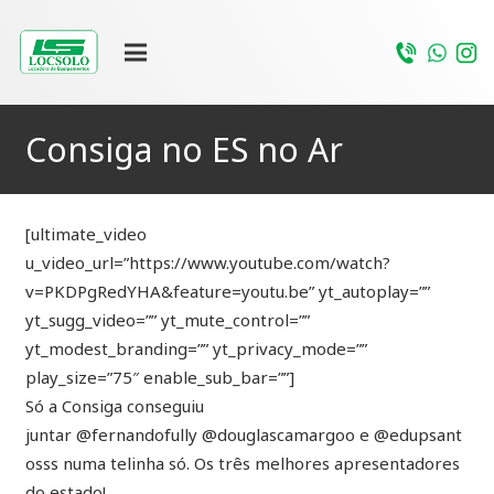
Consiga no ES no Ar
[ultimate_video
u_video_url=”https://www.youtube.com/watch?
v=PKDPgRedYHA&feature=youtu.be” yt_autoplay=””
yt_sugg_video=”” yt_mute_control=””
yt_modest_branding=”” yt_privacy_mode=””
play_size=”75″ enable_sub_bar=””]
Só a Consiga conseguiu
juntar
@fernandofully
@douglascamargoo
e
@edupsant
osss
numa telinha só. Os três melhores apresentadores
do estado!